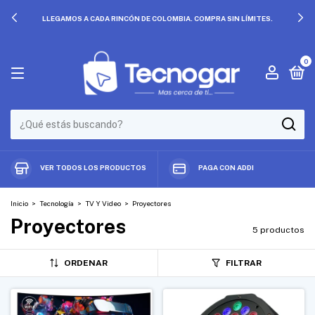
LLEGAMOS A CADA RINCÓN DE COLOMBIA. COMPRA SIN LÍMITES.
0
VER TODOS LOS PRODUCTOS
PAGA CON ADDI
Inicio
>
Tecnología
>
TV Y Video
>
Proyectores
Proyectores
5 productos
ORDENAR
FILTRAR