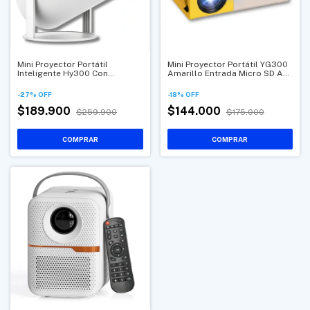
Mini Proyector Portátil
Mini Proyector Portátil YG300
Inteligente Hy300 Con
Amarillo Entrada Micro SD AV
Android Y Conexión Wifi
Original
-
27
%
OFF
-
18
%
OFF
$189.900
$144.000
$259.900
$175.000