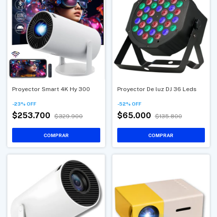
Proyector Smart 4K Hy 300
Proyector De luz DJ 36 Leds
-
23
%
OFF
-
52
%
OFF
$253.700
$65.000
$329.900
$135.800