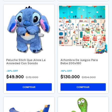
Peluche Stich Que Alivia La
Alfombra De Juegos Para
Ansiedad Con Sonido
Bebe 200x180
-
31
%
OFF
-
16
%
OFF
$49.900
$130.000
$72.000
$154.900