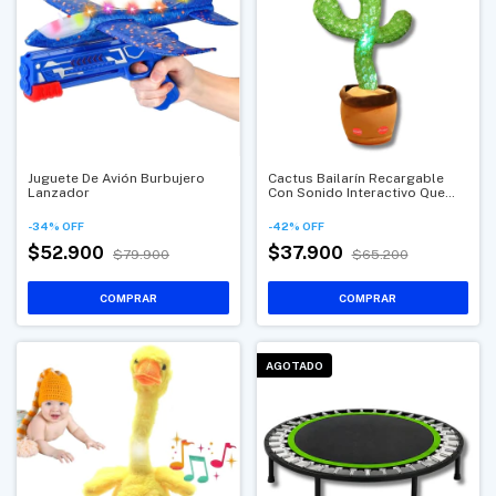
Juguete De Avión Burbujero
Cactus Bailarín Recargable
Lanzador
Con Sonido Interactivo Que
Repite Y Canta
-
34
%
OFF
-
42
%
OFF
$52.900
$37.900
$79.900
$65.200
AGOTADO