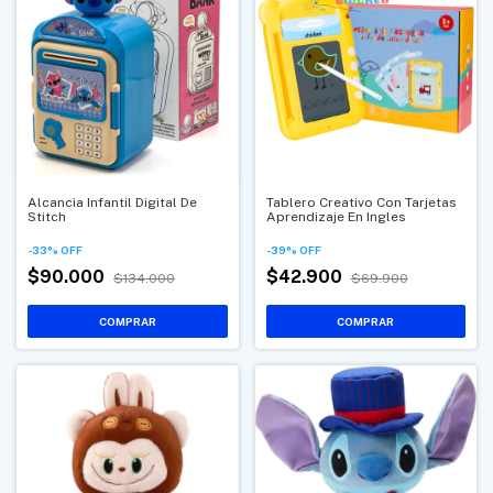
Alcancia Infantil Digital De
Tablero Creativo Con Tarjetas
Stitch
Aprendizaje En Ingles
-
33
%
OFF
-
39
%
OFF
$90.000
$42.900
$134.000
$69.900