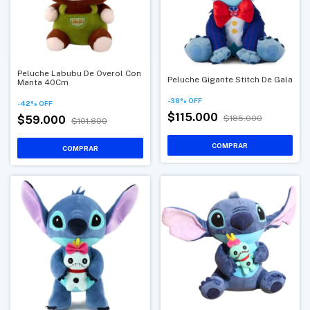
Peluche Labubu De Overol Con
Peluche Gigante Stitch De Gala
Manta 40Cm
-
38
%
OFF
-
42
%
OFF
$115.000
$59.000
$185.000
$101.800