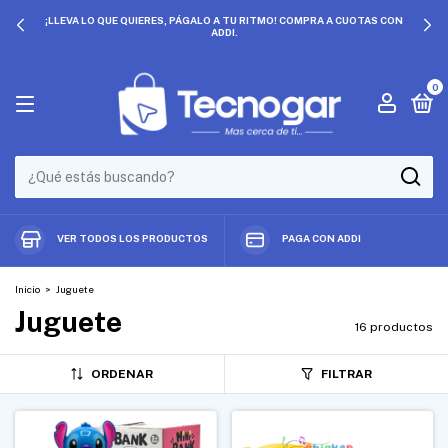
OTAS CON
PRECIOS QUE NO SE REPITEN. ¡APROVECHA DESCUENTOS EXC
0
VER TODOS LOS PRODUCTOS
PAGA CON ADDI
Inicio
>
Juguete
Juguete
16 productos
ORDENAR
FILTRAR