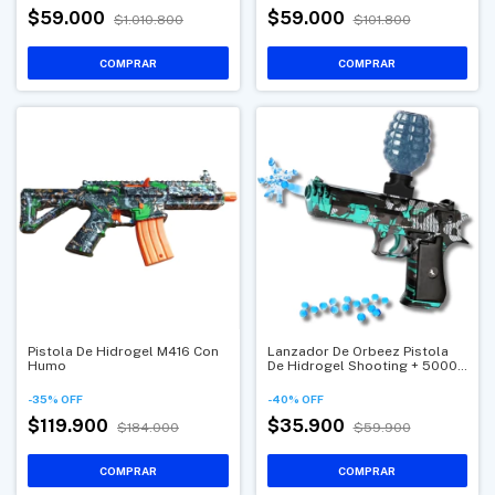
$59.000
$59.000
$1.010.800
$101.800
Pistola De Hidrogel M416 Con
Lanzador De Orbeez Pistola
Humo
De Hidrogel Shooting + 5000
Bolas
-
35
%
OFF
-
40
%
OFF
$119.900
$35.900
$184.000
$59.900