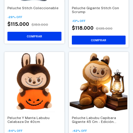
Peluche Stitch Coleccionable
Peluche Gigante Stitch Con
Scrump
-
28
%
OFF
-
13
%
OFF
$115.000
$159.000
$118.000
$135.000
Peluche Y Manta Labubu
Peluche Labubu Capibara
Calabaza De 40cm
Gigante 45 Cm - Edición
Aviador
-
94
%
OFF
-
42
%
OFF