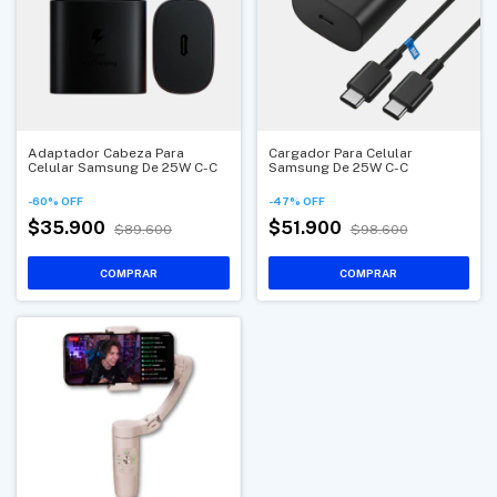
Adaptador Cabeza Para
Cargador Para Celular
Celular Samsung De 25W C-C
Samsung De 25W C-C
-
60
%
OFF
-
47
%
OFF
$35.900
$51.900
$89.600
$98.600