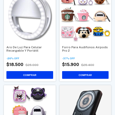
Aro De Luz Para Celular
Forro Para Audifonos Airpods
Recargable Y Portátil
Pro 2
-
26
%
OFF
-
37
%
OFF
$18.500
$15.900
$25.000
$25.400
COMPRAR