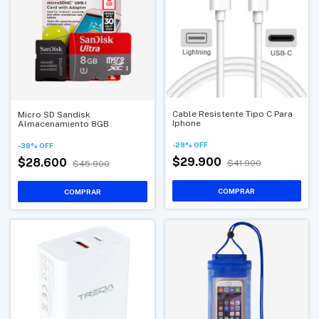
Cable Resistente Tipo C Para
Micro SD Sandisk
Iphone
Almacenamiento 8GB
-
29
%
OFF
-
38
%
OFF
$29.900
$28.600
$41.900
$45.900