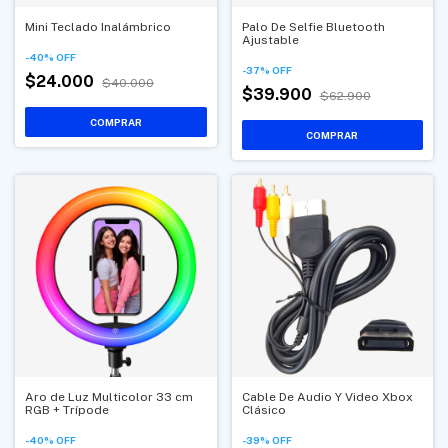
Mini Teclado Inalámbrico
Palo De Selfie Bluetooth
Ajustable
-
40
%
OFF
-
37
%
OFF
$24.000
$40.000
$39.900
$62.900
Aro de Luz Multicolor 33 cm
Cable De Audio Y Video Xbox
RGB + Trípode
Clásico
-
40
%
OFF
-
39
%
OFF