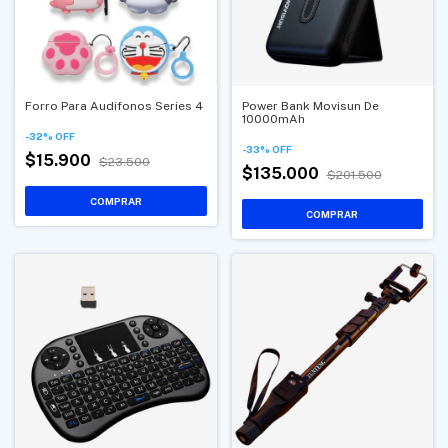
Forro Para Audifonos Series 4
Power Bank Movisun De
10000mAh
-
32
%
OFF
-
33
%
OFF
$15.900
$23.500
$135.000
$201.500
COMPRAR