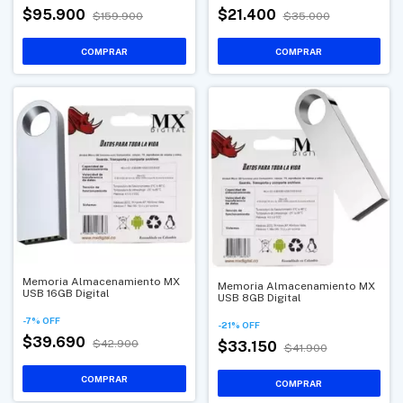
$95.900
$21.400
$159.900
$35.000
Memoria Almacenamiento MX
Memoria Almacenamiento MX
USB 16GB Digital
USB 8GB Digital
-
7
%
OFF
-
21
%
OFF
$39.690
$42.900
$33.150
$41.900