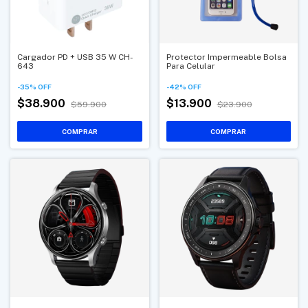
Cargador PD + USB 35 W CH-
Protector Impermeable Bolsa
643
Para Celular
-
35
%
OFF
-
42
%
OFF
$38.900
$13.900
$59.900
$23.900