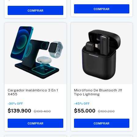
Cargador Inalámbrico 3 En 1
Micrófono De Bluetooth J11
X455
Tipo Lightning
-
30
%
OFF
-
45
%
OFF
$139.900
$55.000
$199.400
$100.200