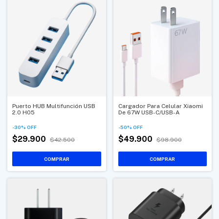
Puerto HUB Multifunción USB
Cargador Para Celular Xiaomi
2.0 H05
De 67W USB-C/USB-A
-
30
%
OFF
-
50
%
OFF
$29.900
$49.900
$42.500
$98.900