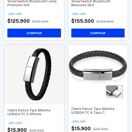
Smartwatch Bluetooth Linea
Smartwatch Bluetooth
Premium Gt5
Mobulaa Sk3
-
36
%
OFF
-
36
%
OFF
$125.900
$155.500
$195.900
$244.500
Cable Datos Tipo Manilla
Cable Datos Tipo Manilla
UCB124 TC A Tipo C
UCB124 TC A iPhone
-
39
%
OFF
-
39
%
OFF
$15.900
$25.900
$15.900
$25.900