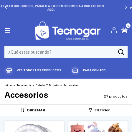
PRECIOS QUE NO SE REPITEN. ¡APROVECHA DESCUENTOS EXCLUSIVOS!
0
VER TODOS LOS PRODUCTOS
PAGA CON ADDI
Inicio
>
Tecnología
>
Celular Y Tablets
>
Accesorios
Accesorios
27 productos
ORDENAR
FILTRAR