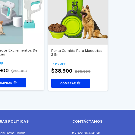
edor Excrementos De
Porta Comida Para Mascotas
tas
2 En 1
FF
-
41
%
OFF
.900
$38.900
$95.900
$65.900
RAS POLITICAS
CONTÁCTANOS
a de Devolución
573238646868