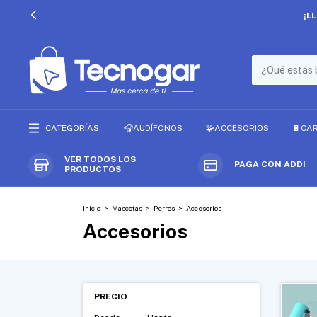
¡L
CATEGORÍAS
🎧AUDÍFONOS
🧩ACCESORIOS
🔋CA
VER TODOS LOS
PAGA CON ADDI
PRODUCTOS
Inicio
>
Mascotas
>
Perros
>
Accesorios
Accesorios
PRECIO