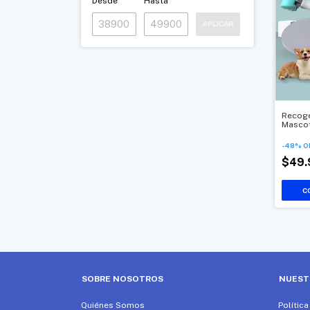
Desde
Hasta
APLICAR
Recog
Masco
-
48
%
O
$49
SOBRE NOSOTROS
NUEST
Quiénes Somos
Polític