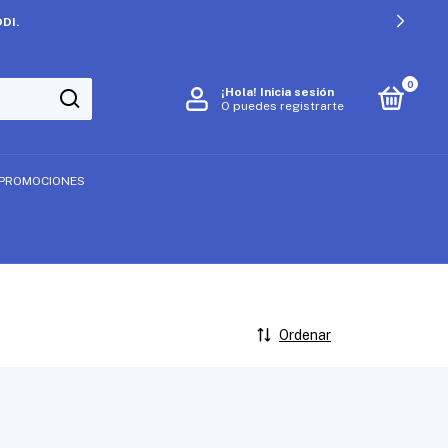
DI.
0
¡Hola!
Inicia sesión
O puedes registrarte
PROMOCIONES
Ordenar