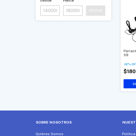
Desde
Hasta
APLICAR
Parlan
S8
-
12
%
OF
$180
SOBRE NOSOTROS
NUEST
Quiénes Somos
Polític