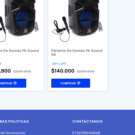
te De Sonido Pk Sound
Parlante De Sonido Pk Sound
S6
F
-
30
%
OFF
.900
$140.000
$205.000
$200.000
RAS POLITICAS
CONTÁCTANOS
a de Devolución
573238646868