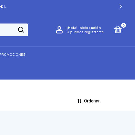
DI.
0
¡Hola!
Inicia sesión
O puedes registrarte
PROMOCIONES
Ordenar