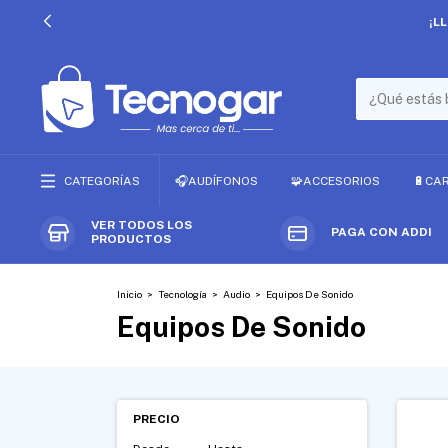
¡L
CATEGORÍAS
🎧AUDÍFONOS
🧩ACCESORIOS
🔋CA
VER TODOS LOS
PAGA CON ADDI
PRODUCTOS
Inicio
>
Tecnología
>
Audio
>
Equipos De Sonido
Equipos De Sonido
PRECIO