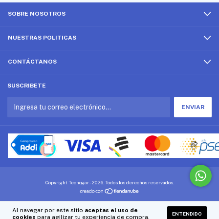
SOBRE NOSOTROS
NUESTRAS POLITICAS
CONTÁCTANOS
SUSCRIBETE
Copyright Tecnogar - 2026. Todos los derechos reservados.
Al navegar por este sitio
aceptas el uso de
ENTENDIDO
cookies
para agilizar tu experiencia de compra.