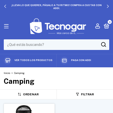
¡LLEVA LO QUE QUIERES, PÁGALO A TU RITMO! COMPRA A CUOTAS CON
ADDI.
0
VER TODOS LOS PRODUCTOS
PAGA CON ADDI
Inicio
>
Camping
Camping
ORDENAR
FILTRAR