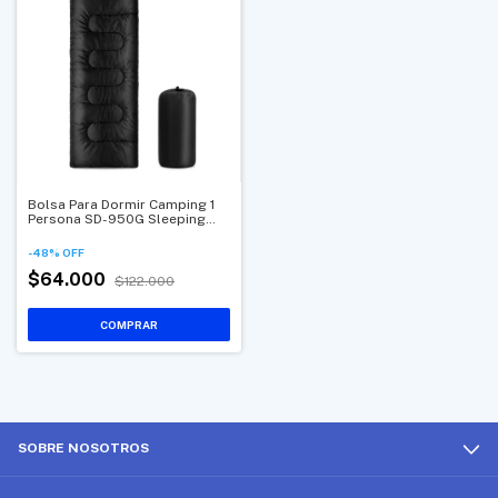
Bolsa Para Dormir Camping 1
Persona SD-950G Sleeping
Bag Ligero Para Campamento
Y Exterior
-
48
%
OFF
$64.000
$122.000
SOBRE NOSOTROS