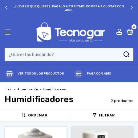
¡LLEVA LO QUE QUIERES, PÁGALO A TU RITMO! COMPRA A CUOTAS CON
ADDI.
0
VER TODOS LOS PRODUCTOS
PAGA CON ADDI
Inicio
>
Aromatización
>
Humidificadores
Humidificadores
2 productos
ORDENAR
FILTRAR