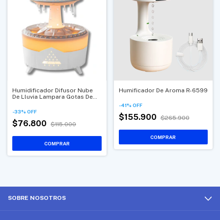
Humidificador Difusor Nube
Humificador De Aroma R-6599
De Lluvia Lampara Gotas De
Agua Sonido Real
-
41
%
OFF
-
33
%
OFF
$155.900
$265.900
$76.800
$115.000
SOBRE NOSOTROS