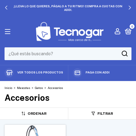
¡LLEVA LO QUE QUIERES, PÁGALO A TU RITMO! COMPRA A CUOTAS CON
ADDI.
0
VER TODOS LOS PRODUCTOS
PAGA CON ADDI
Inicio
>
Mascotas
>
Gatos
>
Accesorios
Accesorios
ORDENAR
FILTRAR