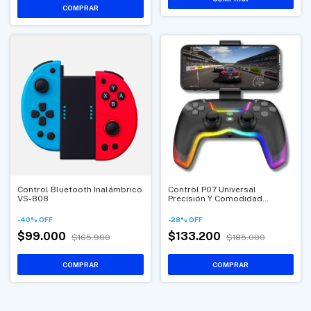
Control Bluetooth Inalámbrico
Control P07 Universal
VS-808
Precisión Y Comodidad
Multiplataforma
-
40
%
OFF
-
28
%
OFF
$99.000
$133.200
$165.900
$185.000