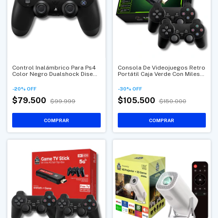
Control Inalámbrico Para Ps4
Consola De Videojuegos Retro
Color Negro Dualshock Diseño
Portátil Caja Verde Con Miles
Ergonómico Profesional
De Juegos Clásicos
-
20
%
OFF
-
30
%
OFF
$79.500
$105.500
$99.999
$150.000