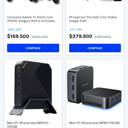
Consola Game Tv Stick Con
Proyector Portatil Con Video
10000 Juegos Retro Incluidos
Juego S40
Y Dos Controles Inalámbricos
Para Televisor
-
23
%
OFF
-
17
%
OFF
$169.500
$379.900
$220.000
$457.800
Mini PC Blackview MP200
Mini PC Blackview MP80 512GB
512GB