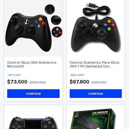
Control Xbox 360 Alámbrico
Control Alambrico Para Xbox
Microsoft
360 Y PC Gamepad Con
Conexión USB
-
31
%
OFF
-
32
%
OFF
$73.500
$67.800
$105.900
$99.999