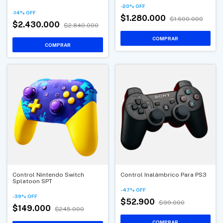
-
20
%
OFF
-
14
%
OFF
$1.280.000
$1.600.000
$2.430.000
$2.840.000
Control Nintendo Switch
Control Inalámbrico Para PS3
Splatoon SPT
-
47
%
OFF
-
39
%
OFF
$52.900
$99.000
$149.000
$245.000