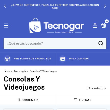
¡LLEVA LO QUE QUIERES, PÁGALO A TU RITMO! COMPRA A CUOTAS CON
ADDI.
0
VER TODOS LOS PRODUCTOS
PAGA CON ADDI
Inicio
>
Tecnología
>
Consolas Y Videojuegos
Consolas Y
Videojuegos
12 productos
ORDENAR
FILTRAR