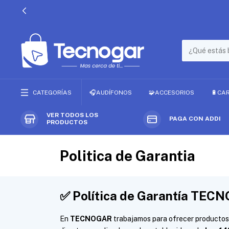
CATEGORÍAS
🎧AUDÍFONOS
🧩ACCESORIOS
🔋CA
VER TODOS LOS
PAGA CON ADDI
PRODUCTOS
Politica de Garantia
✅
Política de Garantía TEC
En
TECNOGAR
trabajamos para ofrecer productos 