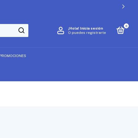
0
¡Hola!
Inicia sesión
O puedes registrarte
PROMOCIONES