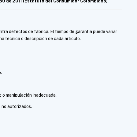
80 de 2011 (Estatuto del Consumidor Colombiano)
.
ra defectos de fábrica. El tiempo de garantía puede variar
cha técnica o descripción de cada artículo.
.
o o manipulación inadecuada.
s no autorizados.