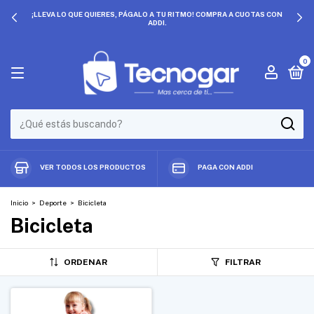
¡LLEVA LO QUE QUIERES, PÁGALO A TU RITMO! COMPRA A CUOTAS CON
ADDI.
0
VER TODOS LOS PRODUCTOS
PAGA CON ADDI
Inicio
>
Deporte
>
Bicicleta
Bicicleta
ORDENAR
FILTRAR