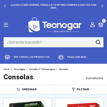
¡LLEVA LO QUE QUIERES, PÁGALO A TU RITMO! COMPRA A CUOTAS CON
ADDI.
0
VER TODOS LOS PRODUCTOS
PAGA CON ADDI
Inicio
>
Tecnología
>
Consolas Y Videojuegos
>
Consolas
Consolas
3 productos
ORDENAR
FILTRAR