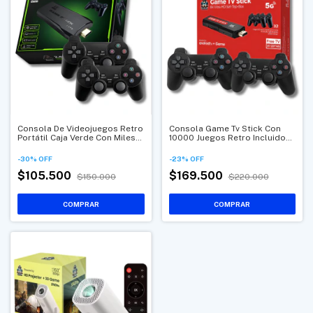
Consola De Videojuegos Retro
Consola Game Tv Stick Con
Portátil Caja Verde Con Miles
10000 Juegos Retro Incluidos
De Juegos Clásicos
Y Dos Controles Inalámbricos
Para Televisor
-
30
%
OFF
-
23
%
OFF
$105.500
$169.500
$150.000
$220.000