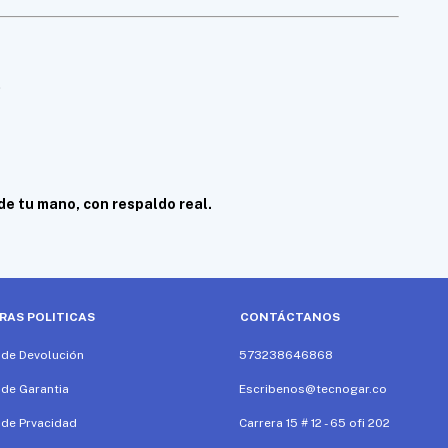
.
de tu mano, con respaldo real.
RAS POLITICAS
CONTÁCTANOS
a de Devolución
573238646868
 de Garantia
Escribenos@tecnogar.co
a de Prvacidad
Carrera 15 # 12 - 65 ofi 202