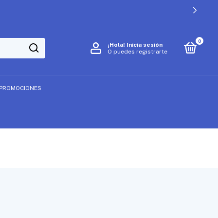
0
¡Hola!
Inicia sesión
O puedes registrarte
PROMOCIONES