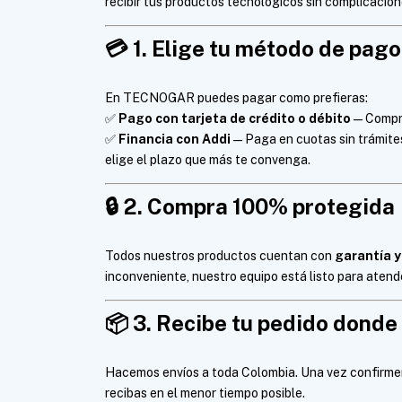
recibir tus productos tecnológicos sin complicacion
💳
1. Elige tu método de pago
En TECNOGAR puedes pagar como prefieras:
✅
Pago con tarjeta de crédito o débito
— Compra
✅
Financia con Addi
— Paga en cuotas sin trámites
elige el plazo que más te convenga.
🔒
2. Compra 100% protegida
Todos nuestros productos cuentan con
garantía y
inconveniente, nuestro equipo está listo para aten
📦
3. Recibe tu pedido donde
Hacemos envíos a toda Colombia. Una vez confirmem
recibas en el menor tiempo posible.