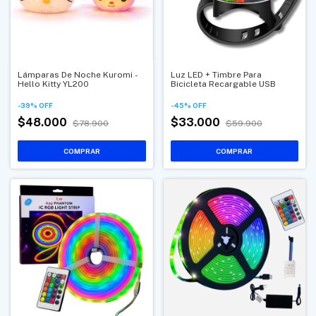
Lámparas De Noche Kuromi -
Luz LED + Timbre Para
Hello Kitty YL200
Bicicleta Recargable USB
-
39
%
OFF
-
45
%
OFF
$48.000
$33.000
$78.900
$59.900
COMPRAR