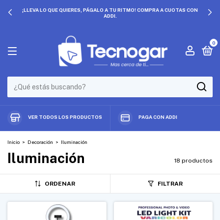
N
PRECIOS QUE NO SE REPITEN. ¡APROVECHA DESCUENTOS EXCLUSIVOS
0
VER TODOS LOS PRODUCTOS
PAGA CON ADDI
Inicio
>
Decoración
>
Iluminación
Iluminación
18 productos
ORDENAR
FILTRAR