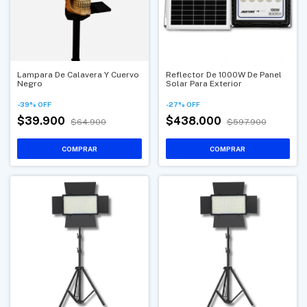
Lampara De Calavera Y Cuervo
Reflector De 1000W De Panel
Negro
Solar Para Exterior
-
39
%
OFF
-
27
%
OFF
$39.900
$438.000
$64.900
$597.900