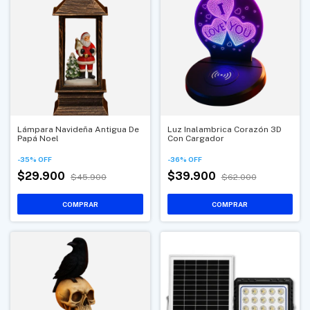
Lámpara Navideña Antigua De
Luz Inalambrica Corazón 3D
Papá Noel
Con Cargador
-
35
%
OFF
-
36
%
OFF
$29.900
$39.900
$45.900
$62.000