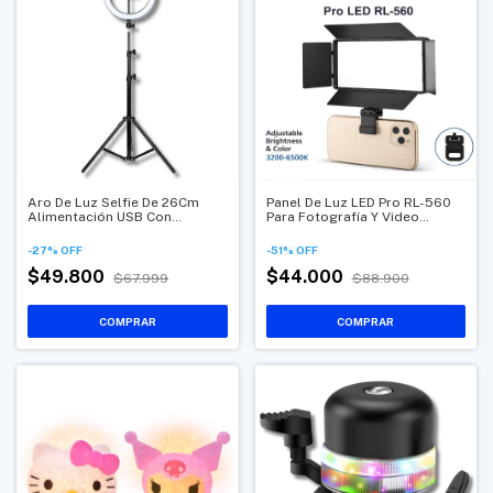
Aro De Luz Selfie De 26Cm
Panel De Luz LED Pro RL-560
Alimentación USB Con
Para Fotografía Y Video
Soporte Ajustable Para
Iluminación Profesional Con
Teléfono
Intensidad Y Temperatura
-
27
%
OFF
-
51
%
OFF
Ajustable
$49.800
$44.000
$67.999
$88.900