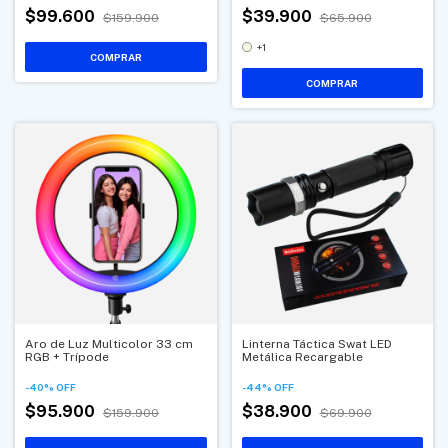
$99.600
$39.900
$159.900
$65.900
+1
COMPRAR
Aro de Luz Multicolor 33 cm
Linterna Táctica Swat LED
RGB + Trípode
Metálica Recargable
-
40
%
OFF
-
44
%
OFF
$95.900
$38.900
$159.900
$69.900