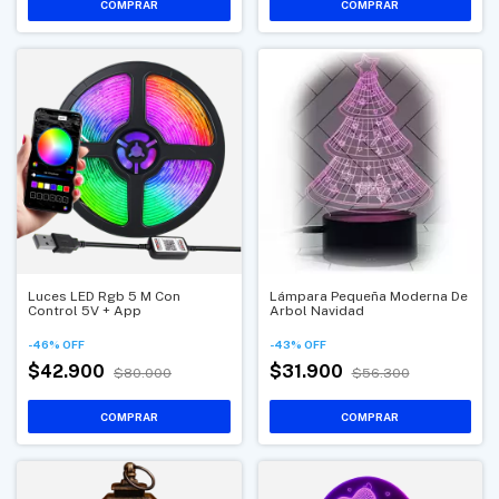
Luces LED Rgb 5 M Con
Lámpara Pequeña Moderna De
Control 5V + App
Arbol Navidad
-
46
%
OFF
-
43
%
OFF
$42.900
$31.900
$80.000
$56.300