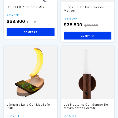
Cinta LED Phantom 5Mts
Luces LED De Iluminación 5
Metros
-
15
%
OFF
-
58
%
OFF
$69.900
$82.500
$35.800
$85.900
Lámpara Luna Con MagSafe
Luz Nocturna Con Sensor De
RGB
Movimientos Portátil
Recargable
-
38
%
OFF
-
39
%
OFF