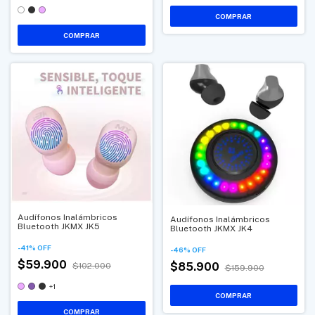
COMPRAR
Audífonos Inalámbricos
Audífonos Inalámbricos
Bluetooth JKMX JK5
Bluetooth JKMX JK4
-
41
%
OFF
-
46
%
OFF
$59.900
$85.900
$102.000
$159.900
+1
COMPRAR