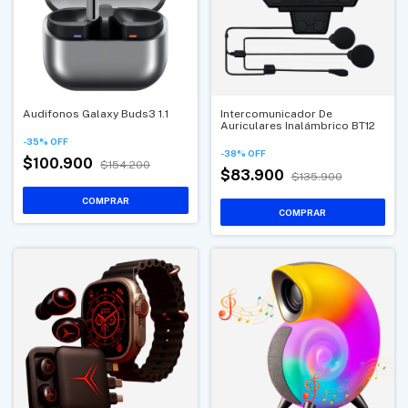
Audifonos Galaxy Buds3 1.1
Intercomunicador De
Auriculares Inalámbrico BT12
-
35
%
OFF
-
38
%
OFF
$100.900
$154.200
$83.900
$135.900