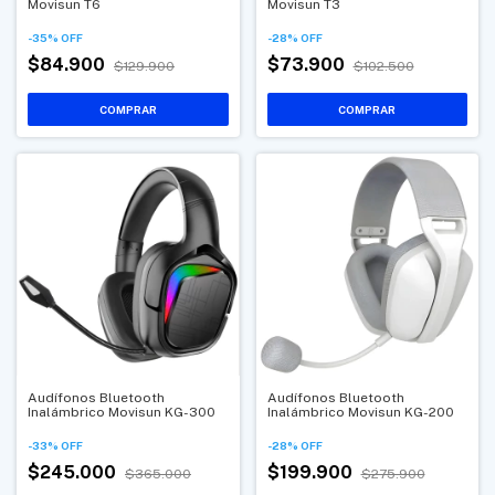
Movisun T6
Movisun T3
-
35
%
OFF
-
28
%
OFF
$84.900
$73.900
$129.900
$102.500
Audífonos Bluetooth
Audífonos Bluetooth
Inalámbrico Movisun KG-300
Inalámbrico Movisun KG-200
-
33
%
OFF
-
28
%
OFF
$245.000
$199.900
$365.000
$275.900