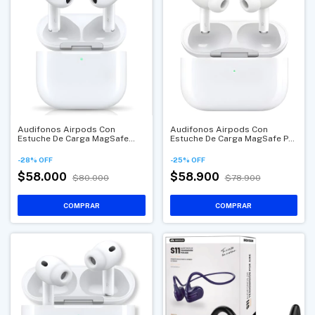
Audifonos Airpods Con
Audifonos Airpods Con
Estuche De Carga MagSafe
Estuche De Carga MagSafe Pro
Series 4 1.1
2 1.1
-
28
%
OFF
-
25
%
OFF
$58.000
$58.900
$80.000
$78.900