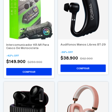
Audífonos Manos Libres BT-29
Intercomunicador KR-M1 Para
Casco De Motocicleta
-
38
%
OFF
-
42
%
OFF
$38.900
$62.900
$149.900
$259.900