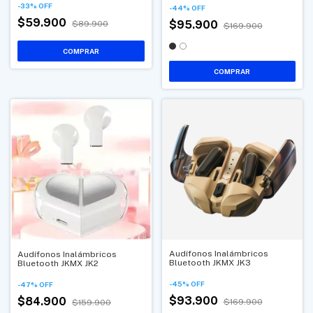
-
33
%
OFF
-
44
%
OFF
$59.900
$95.900
$89.900
$169.900
COMPRAR
Audífonos Inalámbricos
Audífonos Inalámbricos
Bluetooth JKMX JK3
Bluetooth JKMX JK2
-
45
%
OFF
-
47
%
OFF
$93.900
$84.900
$169.900
$159.900