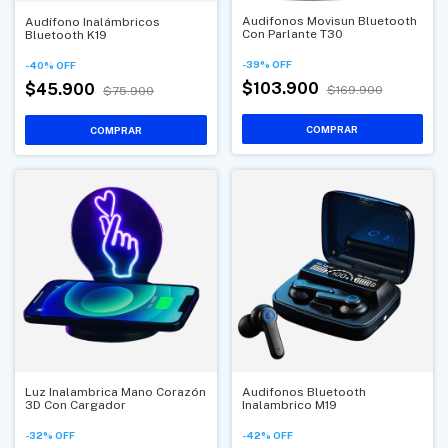
Audifonos Movisun Bluetooth
Audífono Inalámbricos
Con Parlante T30
Bluetooth K19
-
39
%
OFF
-
40
%
OFF
$103.900
$45.900
$169.900
$75.900
Luz Inalambrica Mano Corazón
Audifonos Bluetooth
3D Con Cargador
Inalambrico M19
-
32
%
OFF
-
42
%
OFF