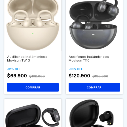
Audífonos Inalámbricos
Audífonos Inalámbricos
Movisun TW-3
Movisun T110
-
31
%
OFF
-
39
%
OFF
$69.900
$120.900
$102.000
$198.900