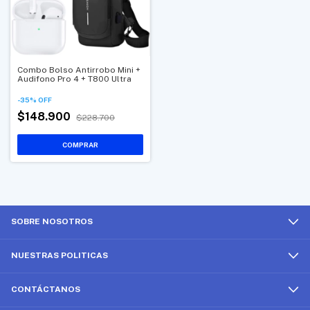
Combo Bolso Antirrobo Mini +
Audifono Pro 4 + T800 Ultra
-
35
%
OFF
$148.900
$228.700
COMPRAR
SOBRE NOSOTROS
NUESTRAS POLITICAS
CONTÁCTANOS