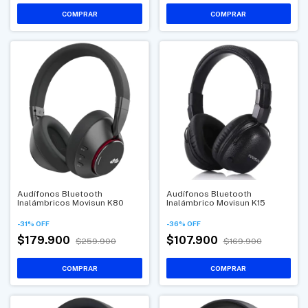
Audífonos Bluetooth
Audífonos Bluetooth
Inalámbricos Movisun K80
Inalámbrico Movisun K15
-
31
%
OFF
-
36
%
OFF
$179.900
$107.900
$259.900
$169.900