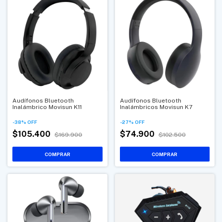
Audífonos Bluetooth
Audífonos Bluetooth
Inalámbrico Movisun K11
Inalámbricos Movisun K7
-
38
%
OFF
-
27
%
OFF
$105.400
$74.900
$169.900
$102.500