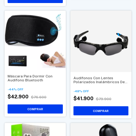
Máscara Para Dormir Con
Audífonos Con Lentes
Audífono Bluetooth
Polarizados Inalámbricos De
Bluetooth
-
44
%
OFF
-
48
%
OFF
$42.900
$76.600
$41.900
$79.900