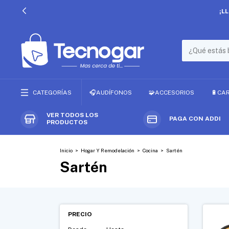
¡L
CATEGORÍAS
🎧AUDÍFONOS
🧩ACCESORIOS
🔋CA
VER TODOS LOS
PAGA CON ADDI
PRODUCTOS
Inicio
>
Hogar Y Remodelación
>
Cocina
>
Sartén
Sartén
PRECIO