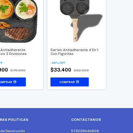
 Antiadherente
Sarten Antiadherente 4 En 1
sos 3 Divisiones
Con Figuritas
FF
-
36
%
OFF
.900
$33.400
$75.000
$52.000
RAS POLITICAS
CONTÁCTANOS
a de Devolución
573238646868