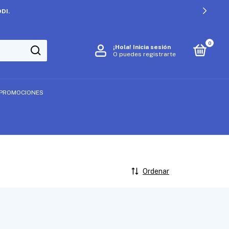
DI.
0
¡Hola!
Inicia sesión
O puedes registrarte
PROMOCIONES
Ordenar