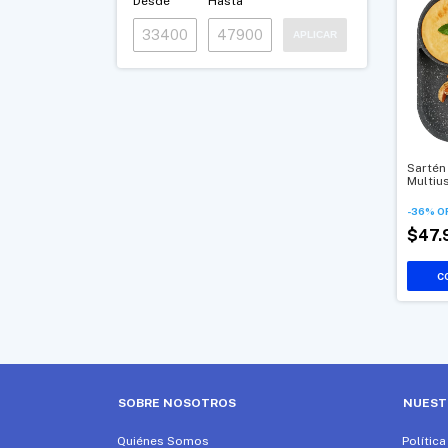
Desde
Hasta
APLICAR
Sartén
Multiu
-
36
%
O
$47
SOBRE NOSOTROS
NUEST
Quiénes Somos
Polític