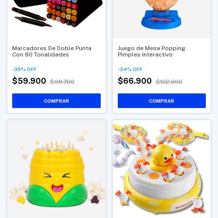
Marcadores De Doble Punta
Juego de Mesa Popping
Con 80 Tonalidades
Pimples Interactivo
-
39
%
OFF
-
34
%
OFF
$59.900
$66.900
$98.700
$102.000