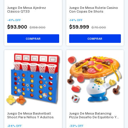
Juego De Mesa Ajedrez
Juego De Mesa Ruleta Casino
Clásico QT33
Con Copas De Shots
-
41
%
OFF
-
14
%
OFF
$93.900
$59.999
$158.900
$70.000
Juego De Mesa Basketball
Juego De Mesa Balancing
Shoot Para Niños Y Adultos
Pizza Desafío De Equilibrio Y
Destreza
-
24
%
OFF
-
33
%
OFF