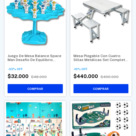
Juego De Mesa Balance Space
Mesa Plegable Con Cuatro
Man Desafío De Equilibrio
Sillas Metálicas Set Completo
Espacial
LTZ01
-
33
%
OFF
-
10
%
OFF
$32.000
$440.000
$48.000
$490.000