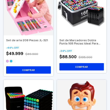
Set de arte 208 Piezas JL-321
Set de Marcadores Doble
Punta 168 Piezas Ideal Para
Artistas, Estudiantes Y
-
44
%
OFF
Diseñadores
-
34
%
OFF
$49.999
$89.900
$88.500
$135.000
COMPRAR