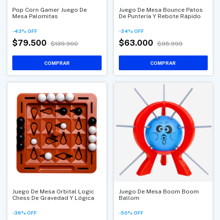
Pop Corn Gamer Juego De
Juego De Mesa Bounce Patos
Mesa Palomitas
De Puntería Y Rebote Rápido
-
43
%
OFF
-
34
%
OFF
$79.500
$63.000
$139.900
$95.999
Juego De Mesa Orbital Logic
Juego De Mesa Boom Boom
Chess De Gravedad Y Lógica
Ballom
-
36
%
OFF
-
50
%
OFF