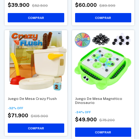
$39.900
$60.000
$52.500
$89.999
Juego De Mesa Crazy Flush
Juego De Mesa Magnético
Dinosaurio
-
32
%
OFF
-
34
%
OFF
$71.900
$105.900
$49.900
$75.200