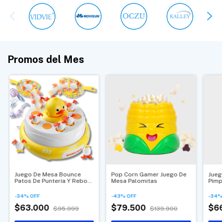
Promos del Mes
Juego De Mesa Bounce
Pop Corn Gamer Juego De
Jueg
Patos De Puntería Y Rebote
Mesa Palomitas
Pimp
Rápido
-
34
%
OFF
-
43
%
OFF
-
34
$63.000
$79.500
$6
$95.999
$139.900