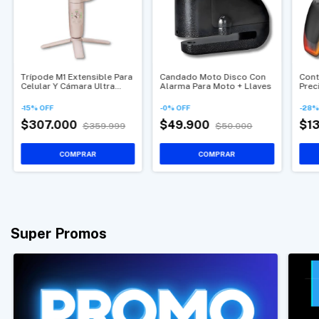
Trípode M1 Extensible Para
Candado Moto Disco Con
Cont
Celular Y Cámara Ultra
Alarma Para Moto + Llaves
Prec
Portátil Con Soporte
Mult
-
15
%
OFF
-
0
%
OFF
-
28
$307.000
$49.900
$1
$359.999
$50.000
Super Promos